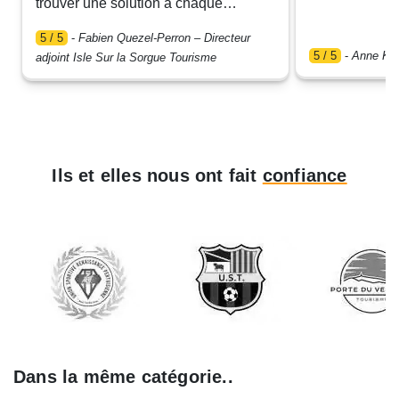
trouver une solution à chaque
proposition.
problématique.
5 / 5
-
Fabien Quezel-Perron – Directeur
5 / 5
-
Anne Kra
adjoint Isle Sur la Sorgue Tourisme
Ils et elles nous ont fait
confiance
Dans la même catégorie..