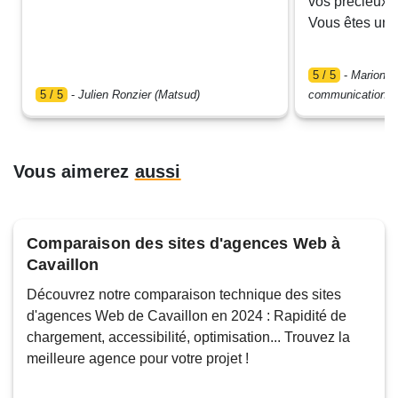
vos précieux c
Vous êtes une
5 / 5
-
Marion G
5 / 5
-
Julien Ronzier (Matsud)
communication T
Vous aimerez
aussi
Comparaison des sites d'agences Web à
Cavaillon
Découvrez notre comparaison technique des sites
d'agences Web de Cavaillon en 2024 : Rapidité de
chargement, accessibilité, optimisation... Trouvez la
meilleure agence pour votre projet !